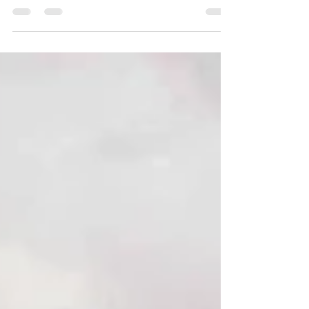
Trasa: Mszana Dolna – Lubogoszcz – Kasinka Mała –
Szczebel - Przełęcz Glisne – Luboń Wielki – Rabka Zdrój –
Potaczkowa - Adamczykowa –...