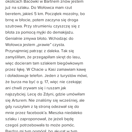
okolicach Bacówki w Bartnem znów jestem 
już na szlaku. Do Wołowca mam rzut 
beretem, jakieś 5 km. Początek mozolny, bo 
brnę w błocie, potem zaczyna się droga 
szutrowa. Przy strumieniu czyszczę się z 
błota za pomocą myjki do demakijażu. 
Genialnie zmywa błoto. Wchodząc do 
Wołowca jestem „prawie” czysta. 
Przynajmniej patrząc z daleka. Tak się 
zamyśliłam, że przegapiłam skręt do lasu, 
więc docieram tam szlakiem biegówkowym 
przez łąkę. W Chacie u Kasi zamawiam kawę 
i doładowuje telefon. Jeden z turystów mówi, 
że burza ma być o g. 17, więc nie czekając 
ani chwili zrywam się i ruszam jak 
najszybciej. Lecę do Zdyni, gdzie umówiłam 
się Arturem. Nie znaliśmy się wcześniej, ale 
gdy ruszyłam z tą stroną odezwał się do 
mnie przez facebook’a. Mieszka niedaleko 
szlaku i zaproponował, że jeżeli będę 
czegoś potrzebowała to może pomóc. 
Bardzo mi tym pomógł, bo akurat w tym 