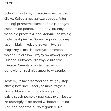
mi Artur. 
Schodzimy stromym zejściem, jest bardzo 
ślisko. Każde z nas zalicza upadek. Artur 
pobiegł przestawić samochód a ja podąża 
asfaltem do podnóża Rotundy. Idziemy 
wspólnie przez łąki, nad którymi unoszą się 
mgły. Jest pięknie. Sprawnie podchodzimy 
lasem. Mgły między drzewami tworzą 
magiczny klimat. Na szczycie cmentarz 
wojenny z czasów I wojny światowej projektu 
Dušana Jurkoviča. Niezwykle urokliwe 
miejsce. Cmentarz został niedawno 
odnowiony i robi niesamowite wrażenie.
Jestem już tak przemoczona, że gdy stoję 
chwilę bez ruchu zaczyna mnie trząść z 
zimna. Plusem tych moich wszystkich 
dzisiejszych pomyłek nawigacyjnych, jest to, 
że ustrzegły mnie przed wchodzeniem na 
Rotundę podczas burzy z gradem. Na 