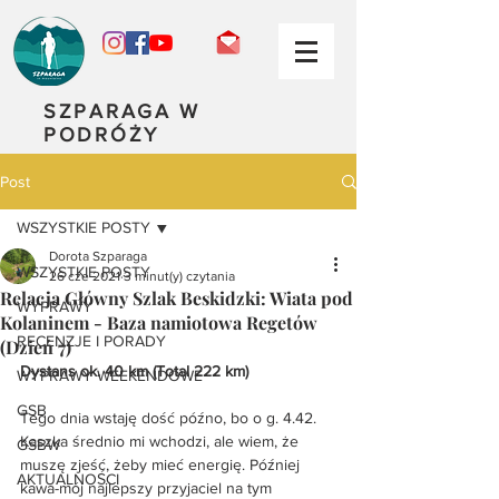
SZPARAGA W
PODRÓŻY
Post
WSZYSTKIE POSTY
Dorota Szparaga
WSZYSTKIE POSTY
26 cze 2021
3 minut(y) czytania
Relacja Główny Szlak Beskidzki: Wiata pod
WYPRAWY
Kolaninem - Baza namiotowa Regetów
RECENZJE I PORADY
(Dzień 7)
Dystans ok. 40 km (Total 222 km)
WYPRAWY WEEKENDOWE
GSB
Tego dnia wstaję dość późno, bo o g. 4.42. 
Kaszka średnio mi wchodzi, ale wiem, że 
GSBW
muszę zjeść, żeby mieć energię. Później 
AKTUALNOŚCI
kawa-mój najlepszy przyjaciel na tym 