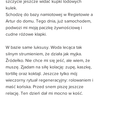
szczycie jeszcze widać kupki lodowych 
kulek. 
Schodzę do bazy namiotowej w Regietowie a 
Artur do domu. Tego dnia, już samochodem, 
podwozi mi moją paczkę żywnościową i 
cudne różowe klapki. 
W bazie same luksusy. Woda lecąca tak 
silnym strumieniem, że działa jak myjka. 
Źródełko. Nie chce mi się jeść, ale wiem, że 
muszę. Zjadam na siłę kolację: zupę, kaszkę, 
tortillę oraz koktajl. Jeszcze tylko mój 
wieczorny rytuał regeneracyjny: rolowaniem i 
maść końska. Przed snem piszę jeszcze 
relację. Ten dzień dał mi mocno w kość.