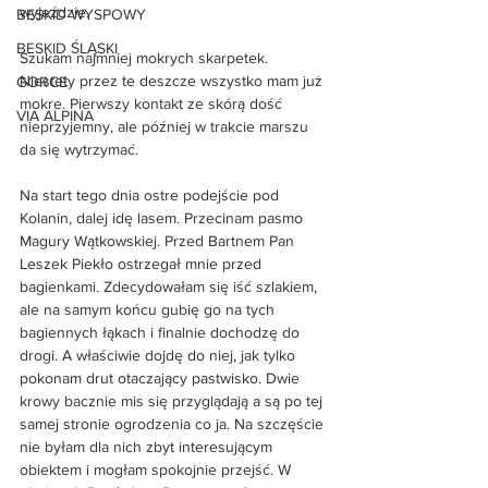
wyjeździe.
BESKID WYSPOWY
BESKID ŚLĄSKI
Szukam najmniej mokrych skarpetek. 
Niestety przez te deszcze wszystko mam już 
GORCE
mokre. Pierwszy kontakt ze skórą dość 
VIA ALPINA
nieprzyjemny, ale później w trakcie marszu 
da się wytrzymać.
Na start tego dnia ostre podejście pod 
Kolanin, dalej idę lasem. Przecinam pasmo 
Magury Wątkowskiej. Przed Bartnem Pan 
Leszek Piekło ostrzegał mnie przed 
bagienkami. Zdecydowałam się iść szlakiem, 
ale na samym końcu gubię go na tych 
bagiennych łąkach i finalnie dochodzę do 
drogi. A właściwie dojdę do niej, jak tylko 
pokonam drut otaczający pastwisko. Dwie 
krowy bacznie mis się przyglądają a są po tej 
samej stronie ogrodzenia co ja. Na szczęście 
nie byłam dla nich zbyt interesującym 
obiektem i mogłam spokojnie przejść. W 