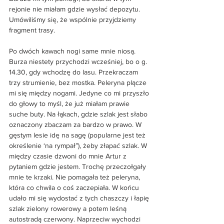
rejonie nie miałam gdzie wysłać depozytu. 
Umówiliśmy się, że wspólnie przyjdziemy 
fragment trasy.
Po dwóch kawach nogi same mnie niosą. 
Burza niestety przychodzi wcześniej, bo o g. 
14.30, gdy wchodzę do lasu. Przekraczam 
trzy strumienie, bez mostka. Peleryna plącze 
mi się między nogami. Jedyne co mi przyszło 
do głowy to myśl, że już miałam prawie 
suche buty. Na łąkach, gdzie szlak jest słabo 
oznaczony zbaczam za bardzo w prawo. W 
gęstym lesie idę na sagę (popularne jest też 
określenie ‘na rympał”), żeby złapać szlak. W 
między czasie dzwoni do mnie Artur z 
pytaniem gdzie jestem. Trochę przeczołgały 
mnie te krzaki. Nie pomagała też peleryna, 
która co chwila o coś zaczepiała. W końcu 
udało mi się wydostać z tych chaszczy i łapię 
szlak zielony rowerowy a potem leśną 
autostradą czerwony. Naprzeciw wychodzi 