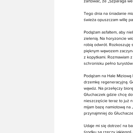
żartować, że „Szparaga we
Tego dnia na śniadanie mi
świeża opuszczam willę pan
Podążam asfaltem, aby nie
zielenią. Na horyzoncie wi
robią odwrót. Rozkoszuję s
pięknym wąwozem zaczyna j
z kopytkami. Rozmawiam z 
schronisku pełno turystów
Podążam na Hale Miziową b
drzemkę regeneracyjną. Gd
wąwóz. Na przełęczy biorę
Głuchaczek gdzie chcę dotr
nieszczęście teraz to już n
mijam bazę namiotową na J
przynajmniej do Głuchacze
Udaje mi się dotrzeć na ba
środku są rzeczy jakiegoś 