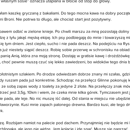
 własnym sosie” oznacza utaplana w błocie od stóp do głowy. 
ałam kaszkę gryczaną z bakaliami. Do tego mocna kawa na dobry początek
i Broni. Nie potrwa to długo, ale chociaż start jest pozytywny. 
bawem odbić w zielone knieje. Po chwili marszu za mną pozostają doliny
dzę z tyłu jakąś męską ekipę. Ich psy podbiegają do mnie i towarzyszą 
ię tym dniem. Jest ciepło, sucho i nie pada deszcz. Na podejściu na Rys
uż niestety siąpić deszcz. Robię sobie przerwę w schronisku na obia
panią Anią, która zna moją stronę. Dostaję w gratisie kawę i drożdżówkę
, choć pewnie muszą czuć się lekko zawiedzeni, bo widoków tego dnia b
łotnistym szlakiem. Po drodze odwiedzam dobrze znany mi szałas, gdzie
y ruszam pada już konkretnie. Schodząc na przełęcz Glinne pokonuję ko
 ze sobą zapas wody z toalety za jedyne 2 złote. Na przełęczy znak mów
zeć jest 3,5g, 10km i wiem, że czeka mnie kilka górek. Tymczasem jest j
ie pada, ale leje. No nic muszę iść dalej. Od stania w miejscu nie ubędzi
aworzynie. Kusi mnie zapach palonego drewna. Bardzo kusi, ale tego dn
k. 
zę. Rozbijam namiot na palecie pod dachem. Przynajmniej nie będzie mi 
chłopaka, ale jego nie widzę. Jem kolację i idę spać. Muszę się nagrzać.