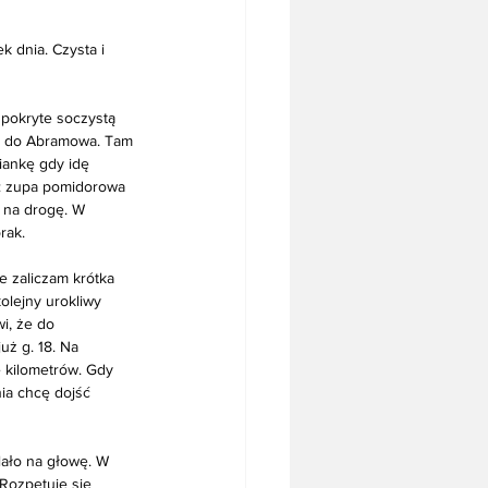
 dnia. Czysta i 
 pokryte soczystą 
mi do Abramowa. Tam 
iankę gdy idę 
d: zupa pomidorowa 
 na drogę. W 
rak. 
 zaliczam krótka 
lejny urokliwy 
i, że do 
uż g. 18. Na 
e kilometrów. Gdy 
ia chcę dojść 
lało na głowę. W 
 Rozpętuje się 