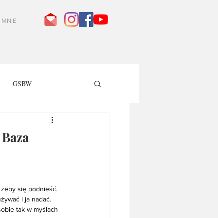
 MNIE
GSBW
 Baza
 żeby się podnieść. 
ywać i ja nadać. 
sobie tak w myślach 