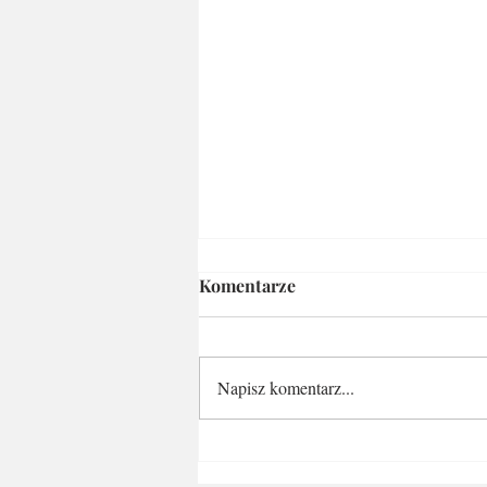
Komentarze
Napisz komentarz...
Via Alpina Red Trail -
wyzwanie na rok 2021