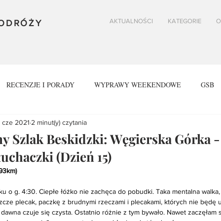
AKTUALNOŚCI
KATEGORIE
O
PODRÓŻY
RECENZJE I PORADY
WYPRAWY WEEKENDOWE
GSB
 cze 2021
2 minut(y) czytania
SPOWY
BESKID ŚLĄSKI
GORCE
VIA ALPINA
y Szlak Beskidzki: Węgierska Górka -
chaczki (Dzień 15)
593km)
u o g. 4:30. Ciepłe łóżko nie zachęca do pobudki. Taka mentalna walka,
ze plecak, paczkę z brudnymi rzeczami i plecakami, których nie będę uż
 dawna czuje się czysta. Ostatnio różnie z tym bywało. Nawet zaczęłam 