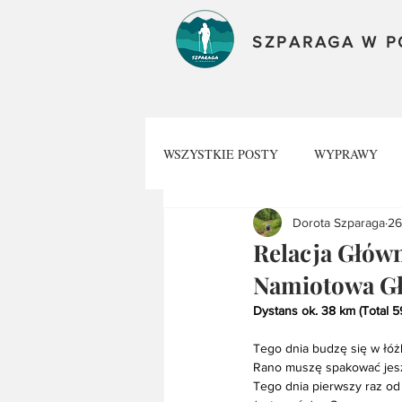
SZPARAGA W 
WSZYSTKIE POSTY
WYPRAWY
Dorota Szparaga
26
AKTUALNOŚCI
BESKID WY
Relacja Główn
Namiotowa Głu
Dystans ok. 38 km (Total 
Tego dnia budzę się w łóżk
Rano muszę spakować jeszc
Tego dnia pierwszy raz od