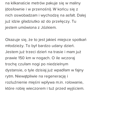
na kilkanaście metrów pakuje się w maliny 
(dosłownie i w przenośni). W końcu się z 
nich oswobadzam i wychodzę na asfalt. Dalej 
już idzie gładziutko aż do przełęczy. Tu 
jestem umówiona z Józkiem. 
Okazuje się, że to jest jakieś miejsce spotkań 
młodzieży. To był bardzo udany dzień. 
Jestem już trzeci dzień na trasie i mam już 
prawie 150 km w nogach. O ile wczoraj 
trochę czułam nogi po niedzielnym 
dystansie, o tyle dzisiaj już wpadłam w fajny 
rytm. Niewątpliwie na regenerację i 
rozluźnienie mięśni wpływa m.in. rolowanie, 
które robię wieczorem i tuż przed wyjściem.