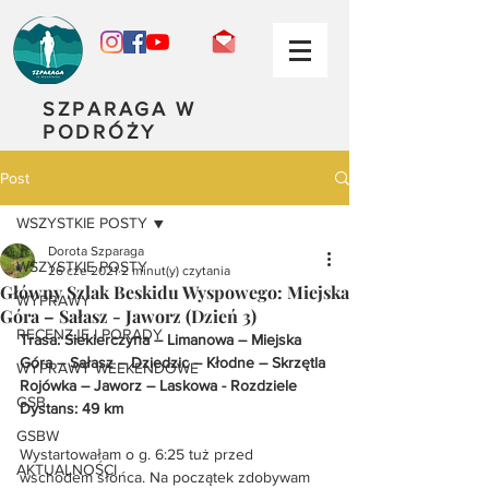
SZPARAGA W
PODRÓŻY
Post
WSZYSTKIE POSTY
Dorota Szparaga
WSZYSTKIE POSTY
26 cze 2021
2 minut(y) czytania
Główny Szlak Beskidu Wyspowego: Miejska
WYPRAWY
Góra – Sałasz - Jaworz (Dzień 3)
RECENZJE I PORADY
Trasa: Siekierczyna – Limanowa – Miejska 
Góra – Sałasz – Dziedzic – Kłodne – Skrzętla 
WYPRAWY WEEKENDOWE
Rojówka – Jaworz – Laskowa - Rozdziele
GSB
Dystans: 49 km
GSBW
Wystartowałam o g. 6:25 tuż przed 
AKTUALNOŚCI
wschodem słońca. Na początek zdobywam 