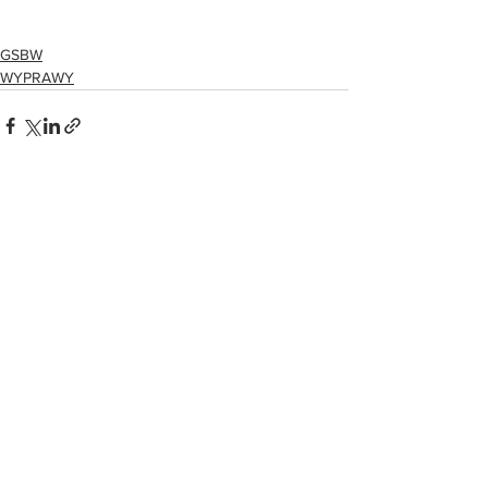
GSBW
WYPRAWY
Zobacz wszystkie
Ostatnie posty