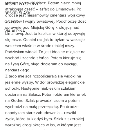
jedną z wysp - Kuklacz. Potem nieco mniej 
BESKID WYSPOWY
atrakcyjna część – asfalt do Limanowej. Po 
BESKID ŚLĄSKI
drodze jest niesamowity cmentarz wojskowy 
z czasów I wojny Światowej. Podchodzę dość 
GORCE
sprawnie pod Miejską Górę królującą nad 
VIA ALPINA
Limanową. Jest tu kaplica, w której odbywają 
się msze. Ostatni raz jak tu byłam w wakacje 
weszłam właśnie w środek takiej mszy. 
Podziwiam widoki. To jest idealne miejsce na 
wschód i zachód słońca. Potem kieruje się 
na Łysą Górę, skąd docieram do wyciągu 
narciarskiego. 
Z tego miejsca rozpościerają się widoki na 
jesienne wyspy. W dół prowadzą eleganckie 
schodki. Następnie niebieskim szlakiem 
docieram na Sałasz. Potem obieram kierunek 
na Kłodne. Szlak prowadzi lasem a potem 
wychodzi na małą przełączkę. Po drodze 
napotykam stare zabudowania – resztki 
życia, które tu kiedyś było. Szlak z szerokiej 
wyraźnej drogi skręca w las, w którym jest 