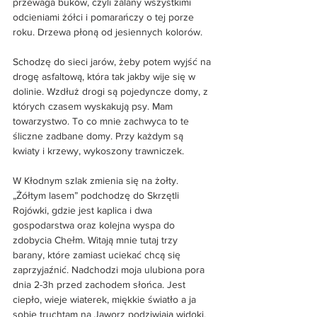
przewaga buków, czyli zalany wszystkimi 
odcieniami żółci i pomarańczy o tej porze 
roku. Drzewa płoną od jesiennych kolorów. 
Schodzę do sieci jarów, żeby potem wyjść na 
drogę asfaltową, która tak jakby wije się w 
dolinie. Wzdłuż drogi są pojedyncze domy, z 
których czasem wyskakują psy. Mam 
towarzystwo. To co mnie zachwyca to te 
śliczne zadbane domy. Przy każdym są 
kwiaty i krzewy, wykoszony trawniczek. 
W Kłodnym szlak zmienia się na żołty. 
„Żółtym lasem” podchodzę do Skrzętli 
Rojówki, gdzie jest kaplica i dwa 
gospodarstwa oraz kolejna wyspa do 
zdobycia Chełm. Witają mnie tutaj trzy 
barany, które zamiast uciekać chcą się 
zaprzyjaźnić. Nadchodzi moja ulubiona pora 
dnia 2-3h przed zachodem słońca. Jest 
ciepło, wieje wiaterek, miękkie światło a ja 
sobie truchtam na Jaworz podziwiają widoki. 