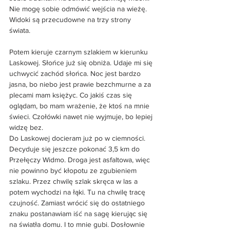
Nie mogę sobie odmówić wejścia na wieżę. 
Widoki są przecudowne na trzy strony 
świata. 
Potem kieruje czarnym szlakiem w kierunku 
Laskowej. Słońce już się obniża. Udaje mi się 
uchwycić zachód słońca. Noc jest bardzo 
jasna, bo niebo jest prawie bezchmurne a za 
plecami mam księżyc. Co jakiś czas się 
oglądam, bo mam wrażenie, że ktoś na mnie 
świeci. Czołówki nawet nie wyjmuje, bo lepiej 
widzę bez. 
Do Laskowej docieram już po w ciemności. 
Decyduje się jeszcze pokonać 3,5 km do 
Przełęczy Widmo. Droga jest asfaltowa, więc 
nie powinno być kłopotu ze zgubieniem 
szlaku. Przez chwilę szlak skręca w las a 
potem wychodzi na łąki. Tu na chwilę tracę 
czujność. Zamiast wrócić się do ostatniego 
znaku postanawiam iść na sagę kierując się 
na światła domu. I to mnie gubi. Dosłownie 