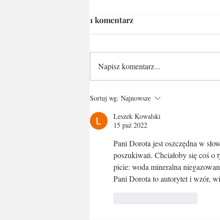
1 komentarz
Napisz komentarz...
Spanie w namiocie
Sortuj wg:
Najnowsze
Leszek Kowalski
15 paź 2022
Pani Dorota jest oszczędna w sło
poszukiwań. Chciałoby się coś o 
picie: woda mineralna niegazowana,
Pani Dorota to autorytet i wzór, 
Polub
Odpowiedz