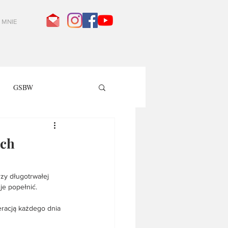
 MNIE
GSBW
ach
zy długotrwałej 
je popełnić.
eracją każdego dnia 