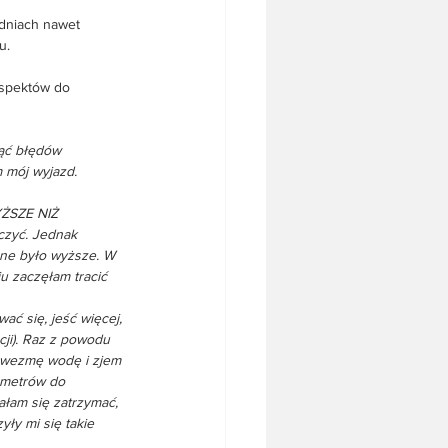
 dniach nawet 
u.
aspektów do 
ąć błędów 
 mój wyjazd. 
SZE NIŻ 
czyć. Jednak 
zne było wyższe. W 
u zaczęłam tracić 
ć się, jeść więcej, 
cji). Raz z powodu 
 wezmę wodę i zjem 
lometrów do 
łam się zatrzymać, 
ły mi się takie 