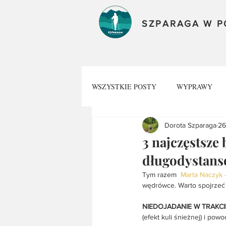
SZPARAGA W 
WSZYSTKIE POSTY
WYPRAWY
Dorota Szparaga
26
AKTUALNOŚCI
BESKID WY
3 najczęstsze
długodystan
Tym razem  
Marta Naczyk -
wędrówce. Warto spojrzeć 
NIEDOJADANIE W TRAKCI
(efekt kuli śnieżnej) i po