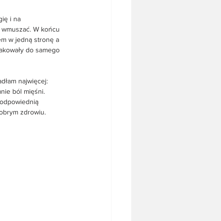
ię i na 
e wmuszać. W końcu 
em w jedną stronę a 
smakowały do samego 
adłam najwięcej: 
nie ból mięśni. 
 odpowiednią 
dobrym zdrowiu.