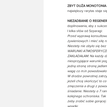
ZBYT DUŻA MONOTONIA
największy rarytas staje 
NIEZADBANIE O REGENE
dopilnowania, aby z sukc
I kilka słów od Szparagi:
Przed wyprawą konsultował
żywieniowych i mieć siłę 
Niestety nie obyło się bez 
WARUNKI ATMOSFERYCZN
ZAKŁADAŁAM. Na każdy dzie
niesprzyjające warunki po
jedną stronę stronę jadła
wagę co m.in powodowało 
W drodze powrotnej zatrzym
jeżeli chcę skończyć to co
zmęczenia a drugi z powod
śniadanie. Niestety o 7 ra
kolejnego schroniska. Tak
żeby zrobić sobie gorącej 
wpadki.