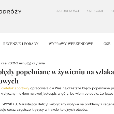
AKTUALNOŚCI
KATEGORIE
O
PODRÓŻY
RECENZJE I PORADY
WYPRAWY WEEKENDOWE
GSB
 cze 2021
2 minut(y) czytania
SPOWY
BESKID ŚLĄSKI
GORCE
VIA ALPINA
 błędy popełniane w żywieniu na szlak
sowych
 dietetyk sportowy
 opracowała dla Was najczęstsze błędy popełniane pr
krytycznym okiem na swój jadłospis w góry, bo wiem po sobie, że łatwo 
E WYSIŁKU.
 Narastający deficyt kaloryczny wpływa na problemy z regen
woduje coraz częstsze kryzysy w trakcie kolejnych etapów.