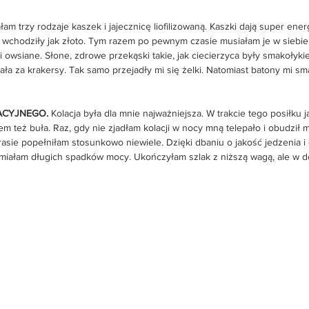
łam trzy rodzaje kaszek i jajecznicę liofilizowaną. Kaszki dają super energ
 wchodziły jak złoto. Tym razem po pewnym czasie musiałam je w siebi
owsiane. Słone, zdrowe przekąski takie, jak ciecierzyca były smakołyki
ała za krakersy. Tak samo przejadły mi się żelki. Natomiast batony mi 
ACYJNEGO. 
Kolacja była dla mnie najważniejsza. W trakcie tego posiłku j
asem też buła. Raz, gdy nie zjadłam kolacji w nocy mną telepało i obudził m
rasie popełniłam stosunkowo niewiele. Dzięki dbaniu o jakość jedzenia i
miałam długich spadków mocy. Ukończyłam szlak z niższą wagą, ale w 