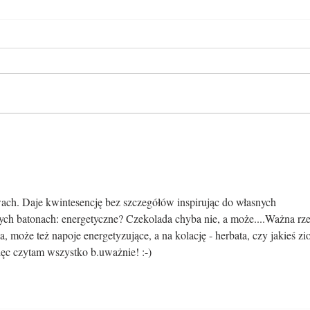
Samotne wędrowanie
Rege
lubi
wach. Daje kwintesencję bez szczegółów inspirując do własnych 
tych batonach: energetyczne? Czekolada chyba nie, a może....Ważna rze
 może też napoje energetyzujące, a na kolację - herbata, czy jakieś zi
więc czytam wszystko b.uważnie! :-)